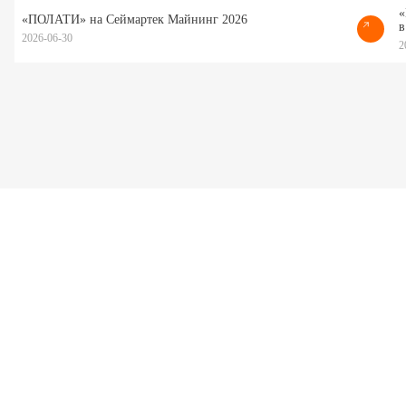
«
«ПОЛАТИ» на Сеймартек Майнинг 2026
в
2026-06-30
2