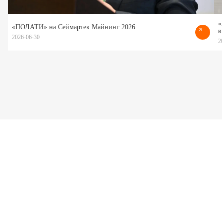
«
«ПОЛАТИ» на Сеймартек Майнинг 2026
в
2026-06-30
2