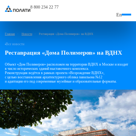
8 800 234 22 77
En
Главная
Новости
Реставрация «Дома Полимеров» на ВДНХ
Все новости
Реставрация «Дома Полимеров»
на ВДНХ
Объект «Дом Полимеров» расположен на территории ВДНХ
в Москве и входит
в число исторических зданий выставочного комплекса.
Реконструкция ведётся в рамках проекта «Возрождение ВДНХ»,
с целью восстановления архитектурного облика павильона №12
и адаптации его под современные музейные и образовательные форматы.