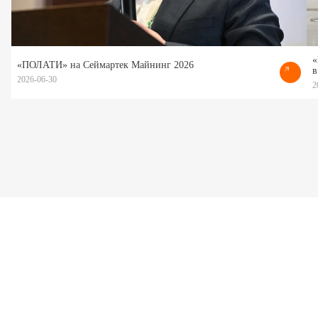
«
«ПОЛАТИ» на Сеймартек Майнинг 2026
в
2026-06-30
2