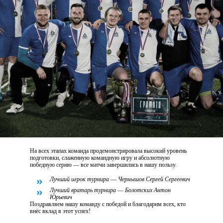
На всех этапах команда продемонстрировала высокий уровень
подготовки, слаженную командную игру
и абсолютную
победную серию — все матчи завершились в нашу пользу.
Лучший игрок турнира
—
Чернышов Сергей Сергеевич
Лучший вратарь турнира
—
Болотских Антон
Юрьевич
Поздравляем нашу команду с победой
и благодарим всех, кто
внёс вклад
в этот успех!