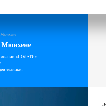
в Мюнхене
в Мюнхене
о компании «ПОЛАТИ»
е
щей техники.
П