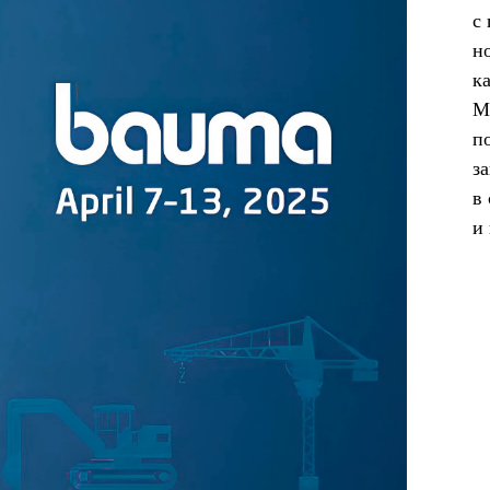
с
н
к
М
п
з
в
и