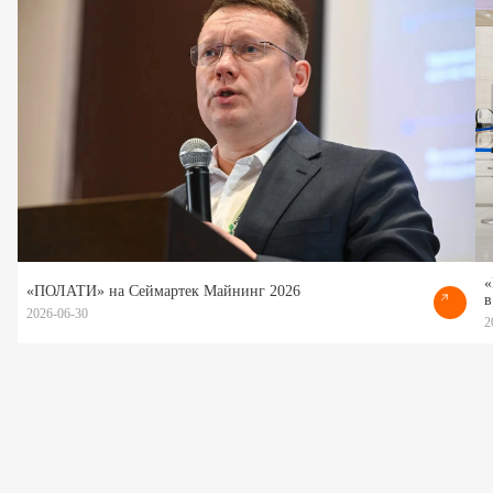
«
«ПОЛАТИ» на Сеймартек Майнинг 2026
в
2026-06-30
2