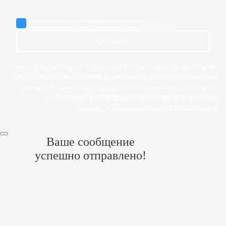
Действуя свободно, своей волей и в своем интересе, я даю
согласие на обработку своих персональных данных
ООО «ПОЛАТИ»
Отправить
Нажимая на кнопку «Отправить», я сознательно предоставляю
ООО «ПОЛАТИ» согласие на обработку своих персональных
данных, а также подтверждаю, что ознакомился и согласен
с
Политикой в отношении обработки персональных
данных
и
Пользовательским соглашением
Ваше сообщение
успешно отправлено!