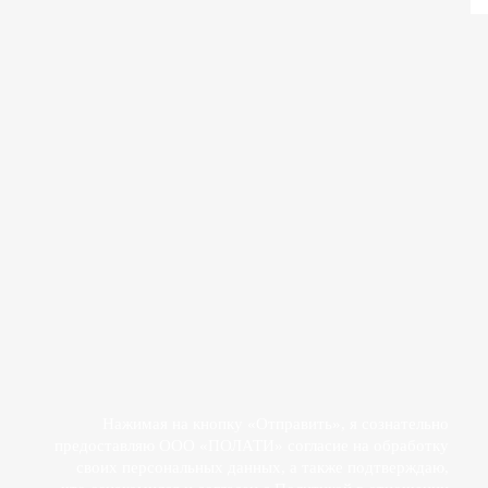
Прикрепить файл
Действуя свободно, своей волей и в своем интересе, я даю
согласие на обработку своих персональных данных
ООО «ПОЛАТИ»
Нажимая на кнопку «Отправить», я сознательно
предоставляю ООО «ПОЛАТИ» согласие на обработку
своих персональных данных, а также подтверждаю,