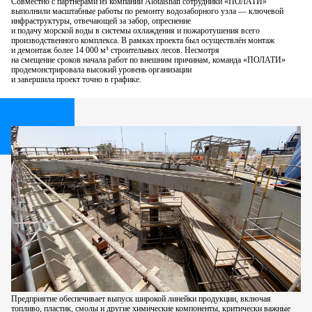
Совместно с партнёрами из компании Alotaishan сотрудники «ПОЛАТИ»
выполнили масштабные работы по ремонту водозаборного узла — ключевой
инфраструктуры, отвечающей
за забор, опреснение
и подачу морской воды
в системы охлаждения
и пожаротушения всего
производственного комплекса.
В рамках проекта был осуществлён монтаж
и демонтаж более 14 000 м³ строительных лесов. Несмотря
на смещение сроков начала работ по внешним причинам, команда «ПОЛАТИ»
продемонстрировала высокий уровень организации
и завершила проект точно
в графике.
Предприятие обеспечивает выпуск широкой линейки продукции, включая
топливо, пластик, смолы и другие химические компоненты, критически важные