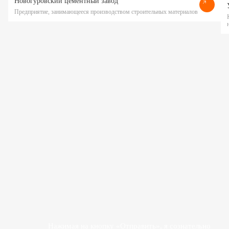
Новогуровский цементный завод
Предприятие, занимающееся производством строительных материалов
Прикрепить файл
Действуя свободно, своей волей и в своем интересе, я даю
согласие на обработку своих персональных данных
ООО «ПОЛАТИ»
Нажимая на кнопку «Отправить», я сознательно