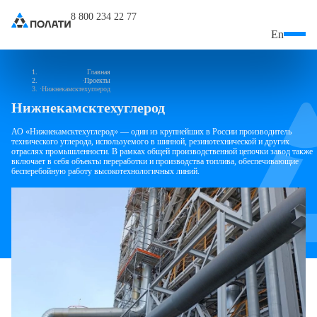
8 800 234 22 77
En
Главная
Проекты
Нижнекамсктехуглерод
Нижнекамсктехуглерод
АО «Нижнекамсктехуглерод» — один из крупнейших в России производитель
технического углерода, используемого в шинной, резинотехнической и других
отраслях промышленности. В рамках общей производственной цепочки завод также
включает в себя объекты переработки и производства топлива, обеспечивающие
бесперебойную работу высокотехнологичных линий.