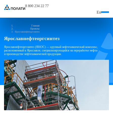
8 800 234 22 77
En
Главная
Проекты
Ярославнефтеоргсинтез
Ярославнефтеоргсинтез
Ярославнефтеоргсинтез (ЯНОС) — крупный нефтехимический комплекс,
расположенный в Ярославле, специализирующийся
на переработке нефти
и производстве нефтехимической продукции.