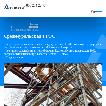
8 800 234 22 77
En
Главная
Проекты
Среднеуральская ГРЭС
Среднеуральская ГРЭС
В качестве основного топлива на Среднеуральской ГРЭС используется природный
газ. На её долю приходится около
30% тепловой энергии
и горячего водоснабжения, потребляемых Екатеринбургом и порядком 100%
потребностей близлежащих городов Верхняя Пышма
и Среднеуральск.