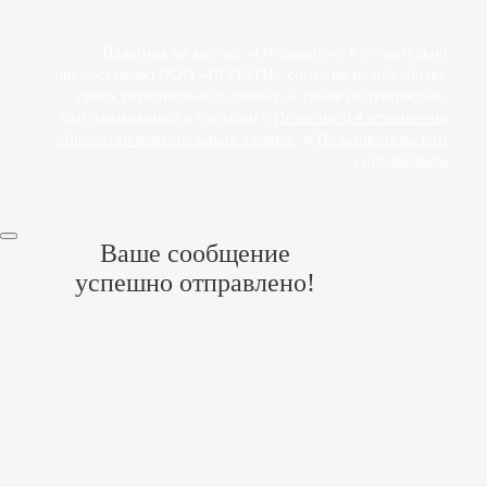
Нажимая на кнопку «Отправить», я сознательно
предоставляю ООО «ПОЛАТИ» согласие на обработку
своих персональных данных, а также подтверждаю,
что ознакомился и согласен с
Политикой в отношении
обработки персональных данных
и
Пользовательским
соглашением
Ваше сообщение
успешно отправлено!