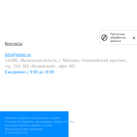
Политика
обработки
данных
Контакты
info@polati.ru
141006, Московская область, г. Мытищи, Олимпийский проспект,
стр. 29А, БЦ «Волковский», офис 402
Ежедневно с 9:00 до 18:00
Политика обработки персональных данных
Согласие на обработку персональных данных на сайте
Политика обработки файлов «cookie»
Пользовательское соглашение
© ПОЛАТИ 2026