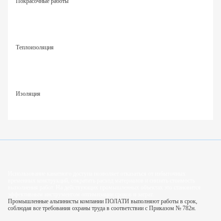
Покрасочные работы
Теплоизоляция
Изоляция
Использование канатного доступа позволяет отказаться от избыточных
временных конструкций, сократить расход материалов и снизить стоимость
выполнения работ. На действующих промышленных объектах это становится
эффективным инструментом оптимизации сроков и затрат.
Промышленные альпинисты компании ПОЛАТИ выполняют работы в срок,
соблюдая все требования охраны труда в соответствии с Приказом № 782н.