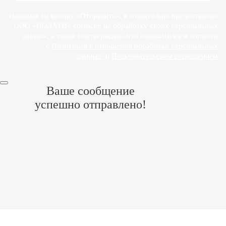
Нажимая на кнопку «Отправить», я сознательно предоставляю
ООО «ПОЛАТИ» согласие на обработку своих персональных
данных, а также подтверждаю, что ознакомился и согласен
с
Политикой в отношении обработки персональных
данных
и
Пользовательским соглашением
Ваше сообщение
успешно отправлено!