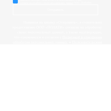
согласие на обработку своих персональных данных
ООО «ПОЛАТИ»
Отправить
Нажимая на кнопку «Отправить», я сознательно
предоставляю ООО «ПОЛАТИ» согласие на обработку
своих персональных данных, а также подтверждаю,
что ознакомился и согласен с
Политикой в отношении
обработки персональных данных
и
Пользовательским
соглашением