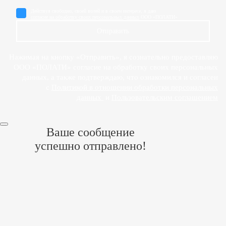
Действуя свободно, своей волей и в своем интересе, я даю
согласие на обработку своих персональных данных
ООО «ПОЛАТИ»
Отправить
Нажимая на кнопку «Отправить», я сознательно предоставляю
ООО «ПОЛАТИ» согласие на обработку своих персональных
данных, а также подтверждаю, что ознакомился и согласен
с
Политикой в отношении обработки персональных
данных
и
Пользовательским соглашением
Ваше сообщение
успешно отправлено!