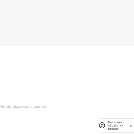
 29А, БЦ «Волковский», офис 402
Политика
обработки
данных