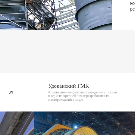
к
ре
Удоканский ГМК
Крупнейшее медное месторождение в России
и одно из крупнейших неразработанных
месторождений
в мире