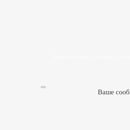
Прикрепить файл
Действуя свободно, своей волей и в своем интересе, я даю
согласие на обработку своих персональных данных
ООО «П
Нажимая на кнопку «Отправить», я со
Ваше сооб