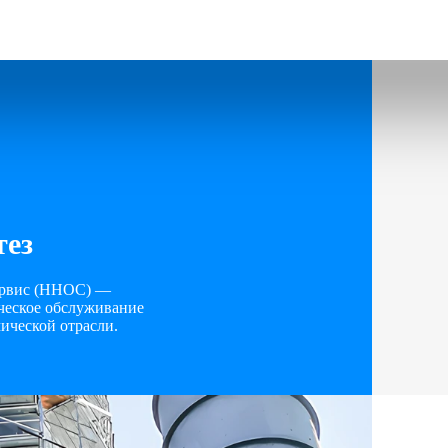
тез
ервис (ННОС) —
ческое обслуживание
ической отрасли.