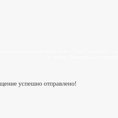
ОЛАТИ»
знательно предоставляю ООО «ПОЛАТИ» согласие на обработку свои
и согласен с
Политикой в отношении об
щение успешно отправлено!