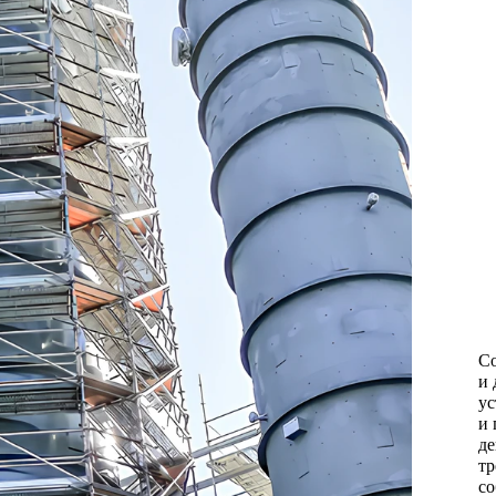
С
и 
ус
и 
де
тр
со