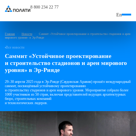
8 800 234 22 77
En
Главная
Новости
Саммит «Устойчивое проектирование и строительство стадионов и арен
мирового уровня» в Эр-Рияде
Все новости
Саммит «Устойчивое проектирование
и строительство стадионов и арен мирового
уровня» в Эр-Рияде
29–30 апреля 2025 года в Эр-Рияде (Саудовская Аравия) прошёл международный
саммит, посвящённый устойчивому проектированию
и строительству стадионов
и арен мирового уровня. Мероприятие собрало более
1000 участников
из 50 стран, включая представителей ведущих архитектурных
бюро, строительных компаний
и технологических лидеров.