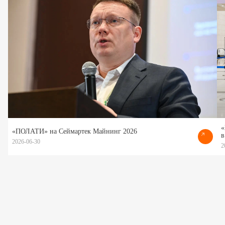
«
«ПОЛАТИ» на Сеймартек Майнинг 2026
в
2026-06-30
2