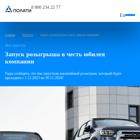
8 800 234 22 77
En
Главная
Новости
Запуск розыгрыша в честь юбилея компании
Все новости
Запуск розыгрыша в честь юбилея
компании
Рады сообщить, что мы запустили масштабный розыгрыш,
который будет
проходить с 1.12.2023
по 30.11.2024!