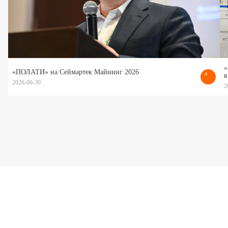
«
«ПОЛАТИ» на Сеймартек Майнинг 2026
в
2026-06-30
2