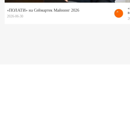
«
«ПОЛАТИ» на Сеймартек Майнинг 2026
в
2026-06-30
2