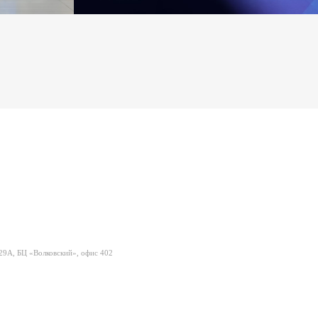
 29А, БЦ «Волковский», офис 402