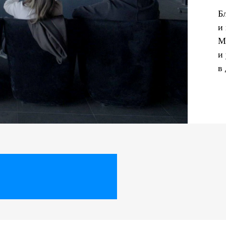
Б
и
М
и
в