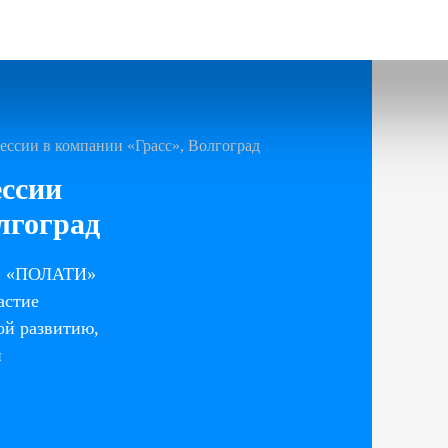
ссии в компании «Грасс», Волгоград
ссии
лгоград
ии «ПОЛАТИ»
астие
ой развитию,
и