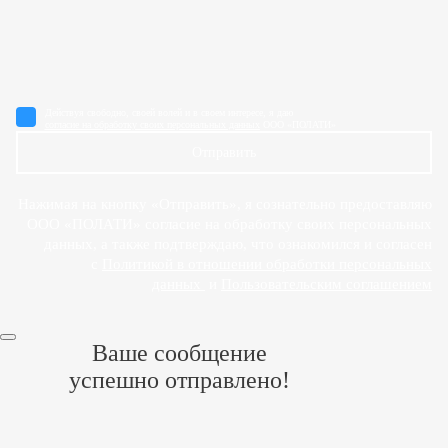
Действуя свободно, своей волей и в своем интересе, я даю
согласие на обработку своих персональных данных
ООО «ПОЛАТИ»
Отправить
Нажимая на кнопку «Отправить», я сознательно предоставляю
ООО «ПОЛАТИ» согласие на обработку своих персональных
данных, а также подтверждаю, что ознакомился и согласен
с
Политикой в отношении обработки персональных
данных
и
Пользовательским соглашением
Ваше сообщение
успешно отправлено!