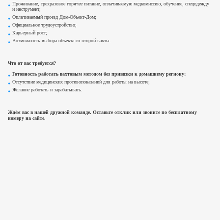
Проживание, трехразовое горячее питание, оплачиваемую медкомиссию, обучение, спецодежду
и инструмент;
Оплачиваемый проезд Дом-Объект-Дом;
Официальное трудоустройство;
Карьерный рост;
Возможность выбора объекта со второй вахты.
Что от вас требуется?
Готовность работать вахтовым методом без привязки к домашнему региону;
Отсутствие медицинских противопоказаний для работы на высоте;
Желание работать и зарабатывать.
Ждём вас в нашей дружной команде. Оставьте отклик или звоните
по бесплатному
номеру
на сайте.
Прикрепить файл
Действуя свободно, своей волей и в своем интересе, я даю