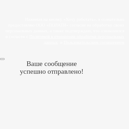
согласие на обработку своих персональных данных
ООО «ПОЛАТИ»
Нажимая на кнопку «Хочу работать», я сознательно
предоставляю ООО «ПОЛАТИ» согласие на обработку своих
персональных данных, а также подтверждаю, что ознакомился
и согласен с
Политикой в отношении обработки персональных
данных
и
Пользовательским соглашением
Ваше сообщение
успешно отправлено!