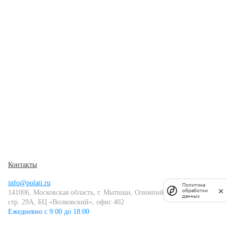
Контакты
info@polati.ru
Политика
обработки
141006, Московская область, г. Мытищи, Олимпийский проспект,
данных
стр. 29А, БЦ «Волковский», офис 402
Ежедневно с 9:00 до 18:00