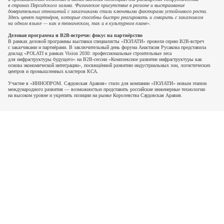
в странах Персидского залива. Физическое присутствие в регионе и выстраивание
доверительных отношений с заказчиками стали ключевыми факторами устойчивого роста.
Здесь ценят партнёров, которые способны быстро реагировать и говорить с заказчиком
на одном языке — как в техническом, так и в культурном плане».
Деловая программа и B2B-встречи: фокус на партнёрство
В рамках деловой программы выставки специалисты «ПОЛАТИ» провели серию B2B-встреч
с заказчиками и партнёрами. В заключительный день форума Анастасия Русакова представила
доклад «POLATI в рамках Vision 2030: профессиональные строительные леса
для инфраструктуры будущего» на B2B-сессии «Комплексное развитие инфраструктуры как
основа экономической интеграции», посвящённой развитию индустриальных зон, логистических
центров и промышленных кластеров КСА.
Участие в «ИННОПРОМ. Саудовская Аравия» стало для компании «ПОЛАТИ» новым этапом
международного развития — возможностью представить российские инженерные технологии
на высоком уровне и укрепить позиции на рынке Королевства Саудовская Аравия.