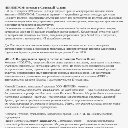
«ИННОПРОМ» впервые в Саудовской Аравии
С 8 по 10 февраля 2026 года в Эр-Рияде впервые прошла международная промышленная
выставка «ИННОПРОМ. Саудовская Аравия» — крупнейшая деловая площадка для стран
Ближнего Востока. Мероприятие объединило более 100 экспонентов из 10 стран мира и охватило
ключевые направления индустриального развития: машиностроение, металлургию, цифровизацию,
энергетику и городскую инфраструктуру.
Национальная экспозиция Made in Russia, организованная Российским экспортным центром,
представила решения 38 ведущих российских производителей. Коллективный стенд стал одной
из центральных площадок выставки, объединив разработки в сфере Smart City и энергетики,
промышленного инжиниринга, ИТ и приборостроения.
Для России участие в выставке имеет стратегическое значение — это шаг к интеграции
отечественного бизнеса в реализацию масштабных инфраструктурных проектов Королевства
Саудовская Аравия в рамках национальной программы Vision 2030.
«ПОЛАТИ» представила страну в составе экспозиции Made in Russia
Компания «ПОЛАТИ», лидер российского рынка строительных лесов, стала одним из ключевых
участников национальной экспозиции Made in Russia. На стенде была смонтирована башня
из строительных лесов, отражающая практические компетенции компании: высокий уровень
культуры безопасности и опыт выполнения сложных высотных работ. Для конструкции
использовались строительные леса российского производителя — компании «СОЮЗ»,
выпускаемые на заводе в Ижевске и экспортируемые в 13 стран мира.
Николай Шишкин, генеральный директор ООО «ПОЛАТИ», отметил:
«Эр-Рияд впервые принимает «ИННОПРОМ» на своей площадке — это символичное событие
для укрепления партнёрства России и стран Ближнего Востока. Мы рады быть в числе первых
участников. Компания «ПОЛАТИ» уже несколько лет работает на объектах Саудовской
Аравии, предлагая профессиональные решения в области строительных лесов —
от проектирования до монтажа и демонтажа. Уверен, что итогом выставки станут новые
контракты и долгосрочные партнёрства».
Анастасия Русакова, руководитель направления продаж «ПОЛАТИ» на Ближнем Востоке,
подчеркнула:
«Наше участие в выставке «ИННОПРОМ. Саудовская Аравия» — логичное продолжение
системной работы компании в регионе. Мы уже реализовали ряд проектов на нефтегазовых
и промышленных объектах и видим высокий потенциал для расширения сотрудничества