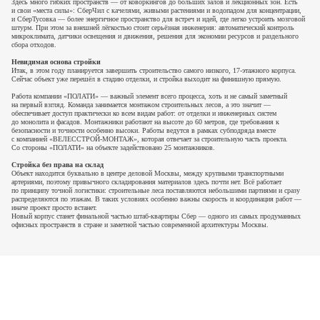
Здесь много гибких пространств — от коворкингов до больших залов и лекционных зон. Есть
и свои «места силы»: СберЧил с качелями, живыми растениями и водопадом для концентрации,
и СберТусовка — более энергичное пространство для встреч и идей, где легко устроить мозговой
штурм. При этом за внешней лёгкостью стоит серьёзная инженерия: автоматический контроль
микроклимата, датчики освещения и движения, решения для экономии ресурсов и раздельного
сбора отходов.
Невидимая основа стройки
Итак, в этом году планируется завершить строительство самого низкого, 17-этажного корпуса.
Сейчас объект уже перешёл в стадию отделки, и стройка выходит на финишную прямую.
Работа компании «ПОЛАТИ» — важный элемент всего процесса, хоть и не самый заметный
на первый взгляд. Команда занимается монтажом строительных лесов, а это значит —
обеспечивает доступ практически ко всем видам работ: от отделки и инженерных систем
до монолита и фасадов. Монтажники работают на высоте до 60 метров, где требования к
безопасности и точности особенно высоки. Работы ведутся в рамках субподряда вместе
с компанией «ВЕЛЕССТРОЙ-МОНТАЖ», которая отвечает за строительную часть проекта.
Со стороны «ПОЛАТИ» на объекте задействовано 25 монтажников.
Стройка без права на склад
Объект находится буквально в центре деловой Москвы, между крупными транспортными
артериями, поэтому привычного складирования материалов здесь почти нет. Всё работает
по принципу точной логистики: строительные леса поставляются небольшими партиями и сразу
распределяются по этажам. В таких условиях особенно важны скорость и координация работ —
иначе проект просто встанет.
Новый корпус станет финальной частью штаб-квартиры Сбер — одного из самых продуманных
офисных пространств в стране и заметной частью современной архитектуры Москвы.