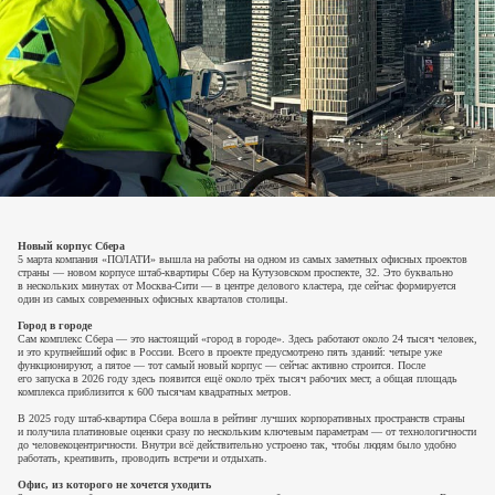
Новый корпус Сбера
5 марта компания «ПОЛАТИ» вышла на работы на одном из самых заметных офисных проектов
страны — новом корпусе штаб-квартиры Сбер на Кутузовском проспекте, 32. Это буквально
в нескольких минутах от Москва-Сити — в центре делового кластера, где сейчас формируется
один из самых современных офисных кварталов столицы.
Город в городе
Сам комплекс Сбера — это настоящий «город в городе». Здесь работают около 24 тысяч человек,
и это крупнейший офис в России. Всего в проекте предусмотрено пять зданий: четыре уже
функционируют, а пятое — тот самый новый корпус — сейчас активно строится. После
его запуска в 2026 году здесь появится ещё около трёх тысяч рабочих мест, а общая площадь
комплекса приблизится к 600 тысячам квадратных метров.
В 2025 году штаб-квартира Сбера вошла в рейтинг лучших корпоративных пространств страны
и получила платиновые оценки сразу по нескольким ключевым параметрам — от технологичности
до человекоцентричности. Внутри всё действительно устроено так, чтобы людям было удобно
работать, креативить, проводить встречи и отдыхать.
Офис, из которого не хочется уходить